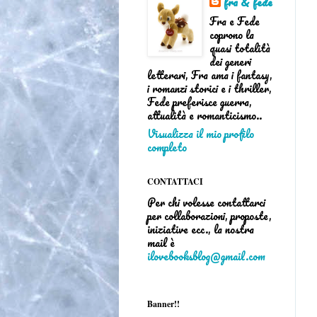
fra & fede
Fra e Fede
coprono la
quasi totalità
dei generi
letterari, Fra ama i fantasy,
i romanzi storici e i thriller,
Fede preferisce guerra,
attualità e romanticismo..
Visualizza il mio profilo
completo
CONTATTACI
Per chi volesse contattarci
per collaborazioni, proposte,
iniziative ecc., la nostra
mail è
ilovebooksblog@gmail.com
Banner!!