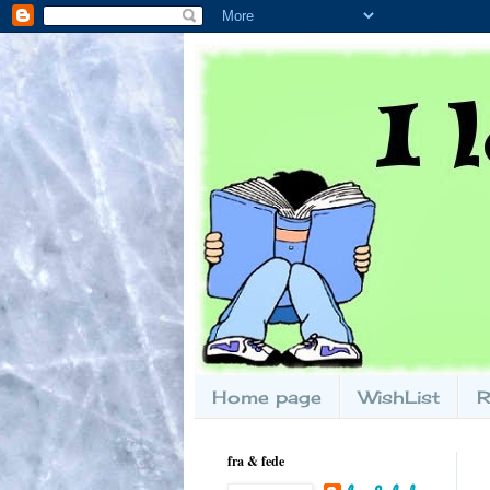
Home page
WishList
R
fra & fede