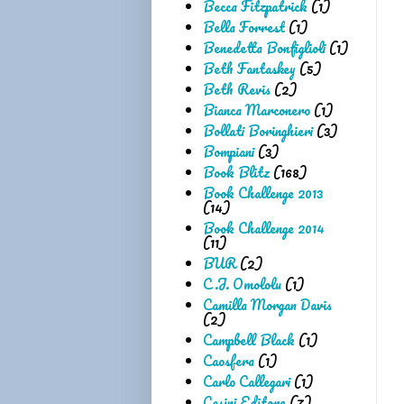
Becca Fitzpatrick
(1)
Bella Forrest
(1)
Benedetta Bonfiglioli
(1)
Beth Fantaskey
(5)
Beth Revis
(2)
Bianca Marconero
(1)
Bollati Boringhieri
(3)
Bompiani
(3)
Book Blitz
(168)
Book Challenge 2013
(14)
Book Challenge 2014
(11)
BUR
(2)
C.J. Omololu
(1)
Camilla Morgan Davis
(2)
Campbell Black
(1)
Caosfera
(1)
Carlo Callegari
(1)
Casini Editore
(7)