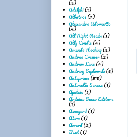
(5)
Adelphi
(1)
Albatros
(7)
Alexandra Adornetto
(4)
All Night Reads
(1)
Ally Condie
(4)
Amanda Hocking
(5)
Andrea Cremer
(2)
Andrew Lane
(4)
Andrzej Sapkowski
(6)
Anteprime
(618)
Antonella Senese
(1)
Apuleio
(1)
Arduino Sacco Editore
(1)
Asengard
(1)
Atom
(1)
Award
(2)
Beat
(1)