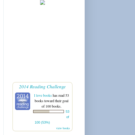
2014 Reading Challenge
I love books
has read 53
books toward their goal
of 100 books.
53
of
100 (53%)
view books