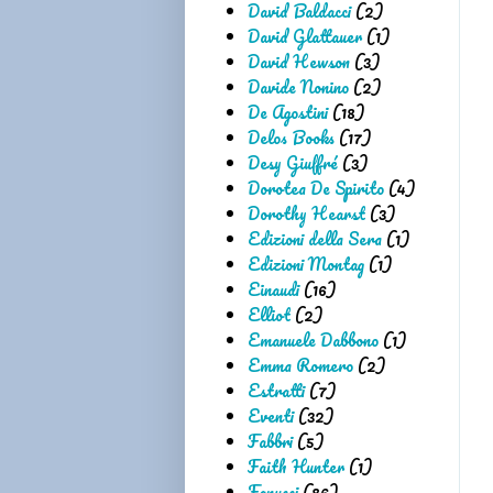
David Baldacci
(2)
David Glattauer
(1)
David Hewson
(3)
Davide Nonino
(2)
De Agostini
(18)
Delos Books
(17)
Desy Giuffré
(3)
Dorotea De Spirito
(4)
Dorothy Hearst
(3)
Edizioni della Sera
(1)
Edizioni Montag
(1)
Einaudi
(16)
Elliot
(2)
Emanuele Dabbono
(1)
Emma Romero
(2)
Estratti
(7)
Eventi
(32)
Fabbri
(5)
Faith Hunter
(1)
Fanucci
(86)