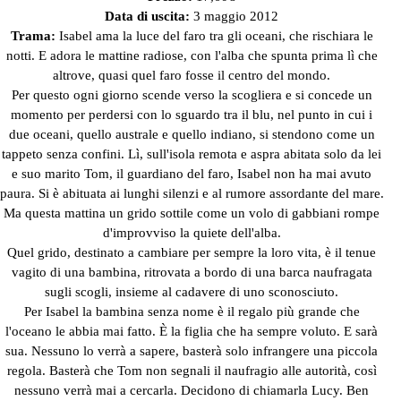
Data di uscita:
3 maggio 2012
Trama:
Isabel ama la luce del faro tra gli oceani,
che rischiara le
notti. E adora le mattine radiose, con l'alba che spunta prima lì che
altrove, quasi quel faro fosse il centro del mondo.
Per questo ogni giorno scende verso la scogliera e si concede un
momento per perdersi con lo sguardo tra il blu, nel punto in cui i
due oceani, quello australe e quello indiano, si stendono come un
tappeto senza confini. Lì, sull'isola remota e aspra abitata solo da lei
e suo marito Tom, il guardiano del faro, Isabel non ha mai avuto
paura. Si è abituata ai lunghi silenzi e al rumore assordante del mare.
Ma questa mattina un grido sottile come un volo di gabbiani rompe
d'improvviso la quiete dell'alba.
Quel grido, destinato a cambiare per sempre la loro vita, è il tenue
vagito di una bambina, ritrovata a bordo di una barca naufragata
sugli scogli, insieme al cadavere di uno sconosciuto.
Per Isabel la bambina senza nome è il regalo più grande che
l'oceano le abbia mai fatto. È la figlia che ha sempre voluto. E sarà
sua. Nessuno lo verrà a sapere, basterà solo infrangere una piccola
regola. Basterà che Tom non segnali il naufragio alle autorità, così
nessuno verrà mai a cercarla. Decidono di chiamarla Lucy. Ben