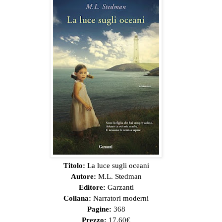
Titolo:
La luce sugli oceani
Autore:
M.L. Stedman
Editore:
Garzanti
Collana:
Narratori moderni
Pagine:
368
Prezzo:
17,60€