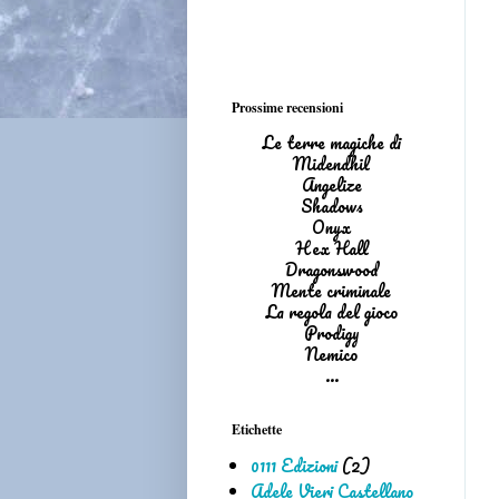
Prossime recensioni
Le terre magiche di
Midendhil
Angelize
Shadows
Onyx
Hex Hall
Dragonswood
Mente criminale
La regola del gioco
Prodigy
Nemico
...
Etichette
0111 Edizioni
(2)
Adele Vieri Castellano