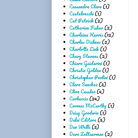
Cassandra Clare
(1)
Castelvecchi
(1)
Cat Patrick
(2)
Catherine Fisher
(2)
Charlaine Harris
(12)
Charles Dickens
(2)
Charlotte Link
(1)
Chevy Stevens
(2)
Chiara Guidarini
(1)
Christie Golden
(1)
Christopher Paolini
(1)
Clara Sanchez
(3)
Clive Cussler
(4)
Corbaccio
(24)
Cormac McCarthy
(1)
Daisy Goodwin
(1)
Dalai Editore
(5)
Dan Wells
(3)
Dave Zeltserman
(2)